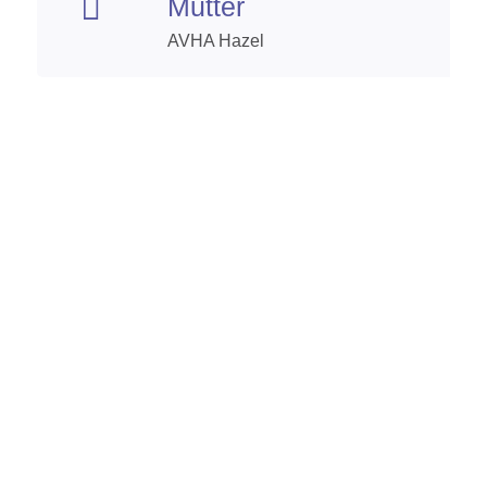

Mutter
AVHA Hazel