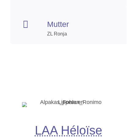

Mutter
ZL Ronja
LAA Héloïse