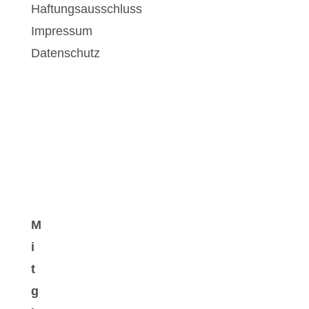
Haftungsausschluss
Impressum
Datenschutz
M
i
t
g