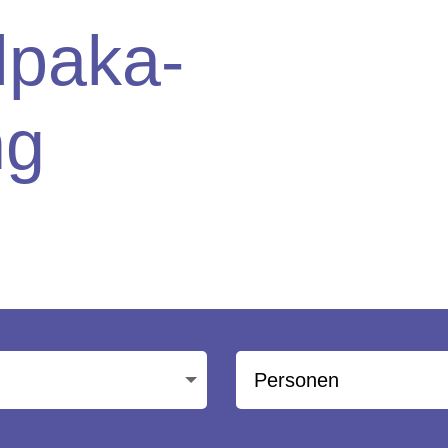
lpaka-
ng