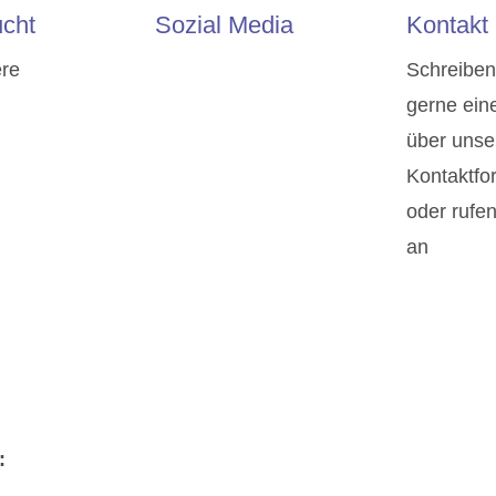
cht
Sozial Media
Kontakt
ere
Schreiben
gerne ein
über unse
Kontaktfo
oder rufe
an
: